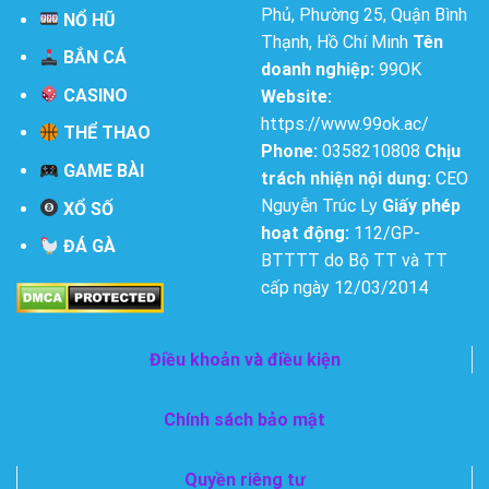
Phủ, Phường 25, Quận Bình
NỔ HŨ
Thạnh, Hồ Chí Minh
Tên
BẮN CÁ
doanh nghiệp:
99OK
CASINO
Website:
https://www.99ok.ac/
THỂ THAO
Phone:
0358210808
Chịu
GAME BÀI
trách nhiện nội dung:
CEO
Nguyễn Trúc Ly
Giấy phép
XỔ SỐ
hoạt động:
112/GP-
ĐÁ GÀ
BTTTT do Bộ TT và TT
cấp ngày 12/03/2014
Điều khoản và điều kiện
Chính sách bảo mật
Quyền riêng tư