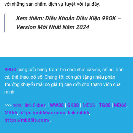
với những sản phẩm, dịch vụ tuyệt vời tại đây.
Xem thêm: Điều Khoản Điều Kiện 99OK –
Version Mới Nhất Năm 2024
99OK
cung cấp hàng trăm trò chơi như: casino, nổ hũ, bắn
cá, thể thao, xổ số. Chúng tôi còn gửi tặng nhiều phần
thưởng khuyến mãi có giá trị cao đến cho thành viên của
mình
>>>
nohu
,
link 8kbet
,
|
WW88
|
GK88
|
MB66
|
TG88
|
MB66
,
MB66
,
https://mb66ax.com/
,
link mb66
,
https://mb66ls.com/
,