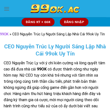
Skip
to
content
ĐĂNG KÝ + 66K
ĐĂNG NHẬP
99OK
»
CEO Nguyễn Trúc Ly Người Sáng Lập Nhà Cái 99ok Uy Tín
CEO Nguyễn Trúc Ly Người Sáng Lập Nhà
Cái 99ok Uy Tín
CEO Nguyễn Trúc Ly
với ý chí kiên cường và lòng quyết tâm
cao đã đưa nhà cái
99OK
có được thành công như ngày
hôm nay. Nữ CEO tuy còn khá trẻ nhưng với tầm nhìn xa
trông rộng cùng tinh thần cầu tiến, phát triển bản thân
không ngừng đã giúp cổng game đến gần hơn với người
chơi. Hàng năm thu hút hàng triệu khách hàng đến đây và
đăng ký tham gia cá cược, mời mọi người cùng theo dõi
hành trình cũng như tiểu sử của cô ấy dưới bài viết sau.