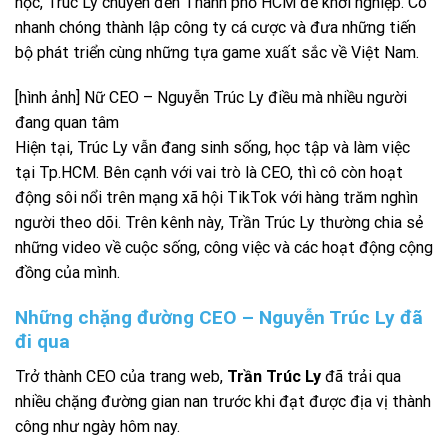
học, Trúc Ly chuyển đến Thành phố HCM để khởi nghiệp. Cô
nhanh chóng thành lập công ty cá cược và đưa những tiến
bộ phát triển cùng những tựa game xuất sắc về Việt Nam.
[hình ảnh] Nữ CEO – Nguyễn Trúc Ly điều mà nhiều người
đang quan tâm
Hiện tại, Trúc Ly vẫn đang sinh sống, học tập và làm việc
tại Tp.HCM. Bên cạnh với vai trò là CEO, thì cô còn hoạt
động sôi nổi trên mạng xã hội TikTok với hàng trăm nghìn
người theo dõi. Trên kênh này, Trần Trúc Ly thường chia sẻ
những video về cuộc sống, công việc và các hoạt động cộng
đồng của mình.
Những chặng đường CEO – Nguyễn Trúc Ly đã
đi qua
Trở thành CEO của trang web,
Trần Trúc Ly
đã trải qua
nhiều chặng đường gian nan trước khi đạt được địa vị thành
công như ngày hôm nay.