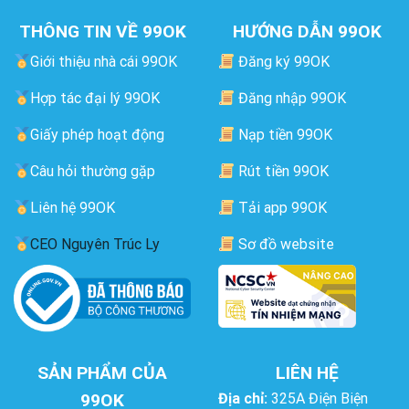
THÔNG TIN VỀ 99OK
HƯỚNG DẪN 99OK
Giới thiệu nhà cái 99OK
Đăng ký 99OK
Hợp tác đại lý 99OK
Đăng nhập 99OK
Giấy phép hoạt động
Nạp tiền 99OK
Câu hỏi thường gặp
Rút tiền 99OK
Liên hệ 99OK
Tải app 99OK
CEO Nguyên Trúc Ly
Sơ đồ website
SẢN PHẨM CỦA
LIÊN HỆ
99OK
Địa chỉ:
325A Điện Biện