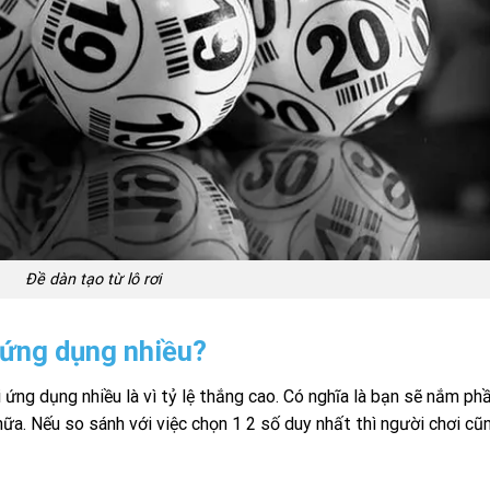
Đề dàn tạo từ lô rơi
 ứng dụng nhiều?
ng dụng nhiều là vì tỷ lệ thắng cao. Có nghĩa là bạn sẽ nắm ph
a. Nếu so sánh với việc chọn 1 2 số duy nhất thì người chơi cũ