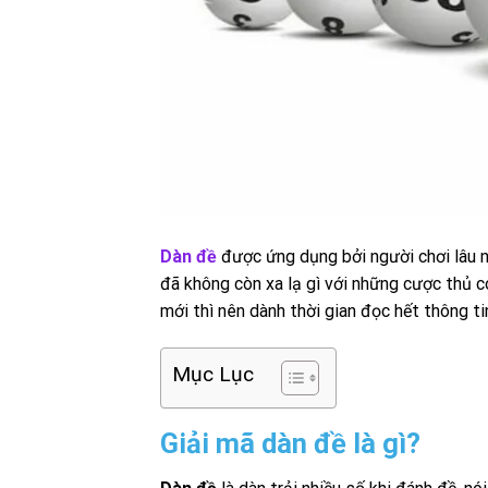
Dàn đề
được ứng dụng bởi người chơi lâu 
đã không còn xa lạ gì với những cược thủ có
mới thì nên dành thời gian đọc hết thông ti
Mục Lục
Giải mã dàn đề là gì?