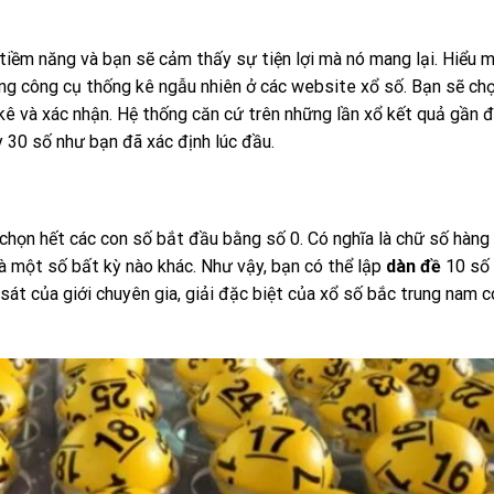
tiềm năng và bạn sẽ cảm thấy sự tiện lợi mà nó mang lại. Hiểu 
ững công cụ thống kê ngẫu nhiên ở các website xổ số. Bạn sẽ ch
kê và xác nhận. Hệ thống căn cứ trên những lần xổ kết quả gần 
 30 số như bạn đã xác định lúc đầu.
chọn hết các con số bắt đầu bằng số 0. Có nghĩa là chữ số hàng
là một số bất kỳ nào khác. Như vậy, bạn có thể lập
dàn đề
10 số
át của giới chuyên gia, giải đặc biệt của xổ số bắc trung nam c