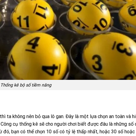
Thống kê bộ số tiềm năng
thì ta không nên bỏ qua lô gan. Đây là một lựa chọn an toàn và h
 Công cụ thống kê sẽ cho người chơi biết được đâu là những số 
Từ đó, bạn có thể chọn 10 số có tỷ lệ thấp nhất, hoặc 30 số hoặc