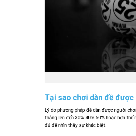
Tại sao chơi dàn đề được
Lý do phương pháp đề dàn được người chơi ứ
thắng lên đến 30% 40% 50% hoặc hơn thế nữ
đủ để nhìn thấy sự khác biệt.