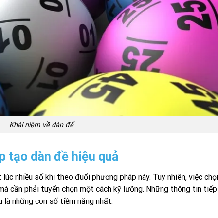
Khái niệm về dàn để
 tạo dàn đề hiệu quả
lúc nhiều số khi theo đuổi phương pháp này. Tuy nhiên, việc chọ
mà cần phải tuyển chọn một cách kỹ lưỡng. Những thông tin tiếp
âu là những con số tiềm năng nhất.