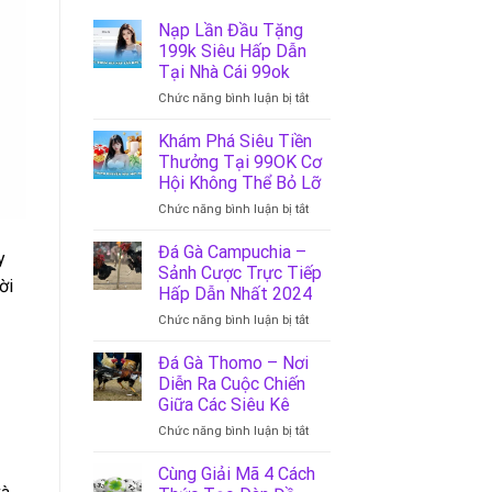
Nạp Lần Đầu Tặng
199k Siêu Hấp Dẫn
Tại Nhà Cái 99ok
ở
Chức năng bình luận bị tắt
Nạp
Lần
Khám Phá Siêu Tiền
Đầu
Thưởng Tại 99OK Cơ
Tặng
Hội Không Thể Bỏ Lỡ
199k
ở
Chức năng bình luận bị tắt
Siêu
Khám
Hấp
Phá
Dẫn
Đá Gà Campuchia –
y
Siêu
Tại
Sảnh Cược Trực Tiếp
ời
Tiền
Nhà
Hấp Dẫn Nhất 2024
Thưởng
Cái
ở
Chức năng bình luận bị tắt
Tại
99ok
Đá
99OK
Gà
Cơ
Đá Gà Thomo – Nơi
Campuchia
Hội
Diễn Ra Cuộc Chiến
–
Không
Giữa Các Siêu Kê
Sảnh
Thể
ở
Chức năng bình luận bị tắt
Cược
Bỏ
Đá
Trực
Lỡ
Gà
Tiếp
Cùng Giải Mã 4 Cách
Thomo
Hấp