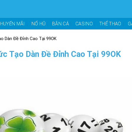
HUYẾN MÃI
NỔ HŨ
BẮN CÁ
CASINO
THỂ THAO
G
ạo Dàn Đề Đỉnh Cao Tại 99OK
ức Tạo Dàn Đề Đỉnh Cao Tại 99OK