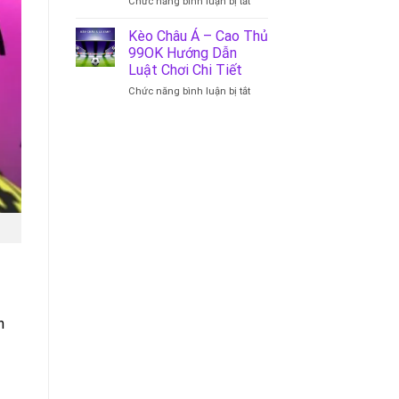
ở
Chức năng bình luận bị tắt
–
Hướng
Kiến
Dẫn
Thức
Kèo Châu Á – Cao Thủ
Chơi
Cơ
99OK Hướng Dẫn
Kèo
Bản
Luật Chơi Chi Tiết
Châu
Cho
ở
Chức năng bình luận bị tắt
Âu
Tân
Kèo
Tại
Binh
Châu
99Ok
Á
–
–
Chiến
Cao
Thuật
Thủ
Hiệu
99OK
Quả
Hướng
Dẫn
Luật
Chơi
Chi
Tiết
n